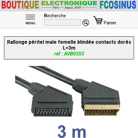
R
echerche
Panier
Rallonge péritel male femelle blindée contacts dorés
L=3m
ref : AVB0353