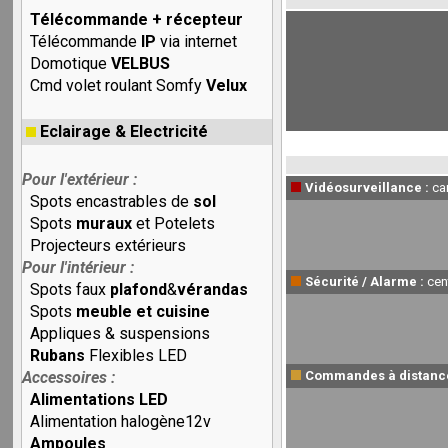
Télécommande + récepteur
Télécommande
IP
via internet
Domotique
VELBUS
Cmd volet roulant Somfy
Velux
Eclairage & Electricité
Pour l'extérieur :
Vidéosurveillance :
ca
Spots encastrables de
sol
Spots
muraux
et Potelets
Projecteurs extérieurs
Pour l'intérieur :
Sécurité / Alarme :
cen
Spots faux
plafond
&
vérandas
Spots
meuble et cuisine
Appliques & suspensions
Rubans
Flexibles LED
Accessoires :
Commandes à distanc
Alimentations LED
Alimentation halogène12v
Ampoules