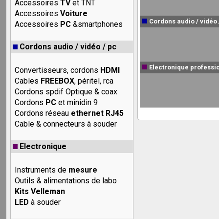
Accessoires
TV
et TNT
Accessoires
Voiture
Cordons audio / vidéo 
Accessoires
PC
&smartphones
Cordons audio / vidéo / pc
Electronique professi
Convertisseurs, cordons
HDMI
Cables
FREEBOX
, péritel, rca
Cordons spdif Optique & coax
Cordons
PC
et minidin 9
Cordons réseau
ethernet RJ45
Cable & connecteurs à souder
Electronique
Instruments de
mesure
Outils & alimentations de labo
Kits Velleman
LED
à souder