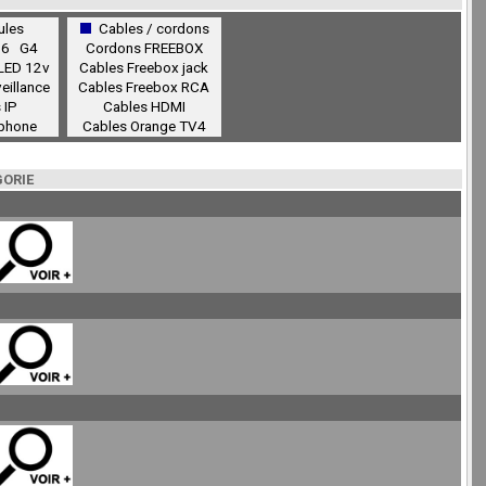
les
Cables / cordons
16
G4
Cordons FREEBOX
 LED 12v
Cables Freebox jack
eillance
Cables Freebox RCA
 IP
Cables HDMI
Iphone
Cables Orange TV4
GORIE