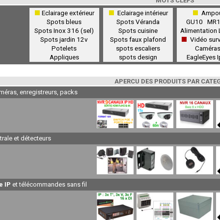
MOTS CLEFS
Eclairage extérieur
Eclairage intérieur
Ampou
Spots bleus
Spots Véranda
GU10
MR
Spots Inox 316 (sel)
Spots cuisine
Alimentation
Spots jardin 12v
Spots faux plafond
Vidéo surv
Potelets
spots escaliers
Caméras
Appliques
spots design
EagleEyes
APERCU DES PRODUITS PAR CATE
méras, enregistreurs, packs
trale et détecteurs
e IP
et télécommandes sans fil