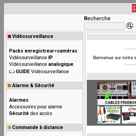
R
echerche
Vidéosurveillance
Packs enregistreur
+
caméras
Vidéosurveillance
IP
Bienvenue sur notre s
Vidéosurveillance
analogique
GUIDE
Vidéosurveillance
Alarme & Sécurité
Alarmes
CABLES FREEBO
Accessoires pour alarme
Sécurité
des accès
Commande à distance